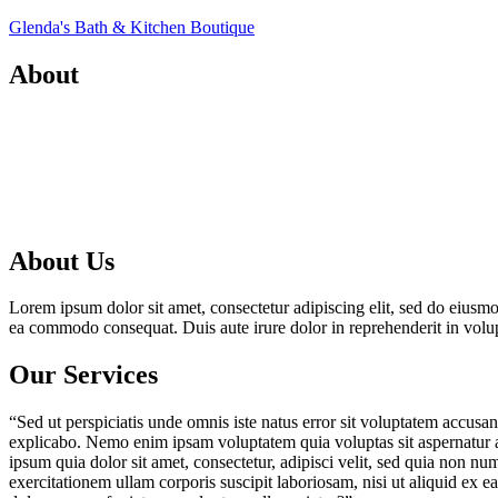
Skip
Glenda's Bath & Kitchen Boutique
to
content
About
About Us
Lorem ipsum dolor sit amet, consectetur adipiscing elit, sed do eiusmo
ea commodo consequat. Duis aute irure dolor in reprehenderit in volupta
Our Services
“Sed ut perspiciatis unde omnis iste natus error sit voluptatem accusa
explicabo. Nemo enim ipsam voluptatem quia voluptas sit aspernatur a
ipsum quia dolor sit amet, consectetur, adipisci velit, sed quia no
exercitationem ullam corporis suscipit laboriosam, nisi ut aliquid ex 