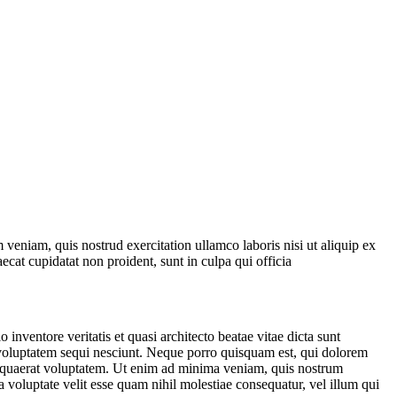
veniam, quis nostrud exercitation ullamco laboris nisi ut aliquip ex
ecat cupidatat non proident, sunt in culpa qui officia
nventore veritatis et quasi architecto beatae vitae dicta sunt
 voluptatem sequi nesciunt. Neque porro quisquam est, qui dolorem
m quaerat voluptatem. Ut enim ad minima veniam, quis nostrum
 voluptate velit esse quam nihil molestiae consequatur, vel illum qui