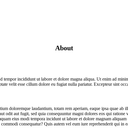
About
d tempor incididunt ut labore et dolore magna aliqua. Ut enim ad minim 
te velit esse cillum dolore eu fugiat nulla pariatur. Excepteur sint occa
ntium doloremque laudantium, totam rem aperiam, eaque ipsa quae ab illo i
ut odit aut fugit, sed quia consequuntur magni dolores eos qui ratione
n numquam eius modi tempora incidunt ut labore et dolore magnam aliqua
ea commodi consequatur? Quis autem vel eum iure reprehenderit qui in ea